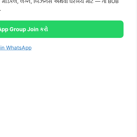
ે મેડિકલ, લગ્ન, બિઝનેસ અથવા ઘરખર્ચ માટે — તો BOB
.
pp Group Join કરો