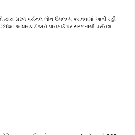
ન્કો દ્વારા સરળ પર્સનલ લોન ઉપલબ્ધ કરાવવામાં આવી રહી
 2026માં આધારકાર્ડ અને પાનકાર્ડ પર સરળતાથી પર્સનલ