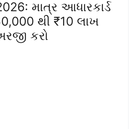
026: માત્ર આધારકાર્ડ
₹50,000 થી ₹10 લાખ
અરજી કરો