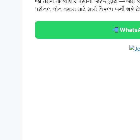
જો તમને તાત્કાલિક પૈસાની જરૂર હોય — જેમ ક
પર્સનલ લોન તમારા માટે સારો વિકલ્પ બની શકે છે
WhatsA