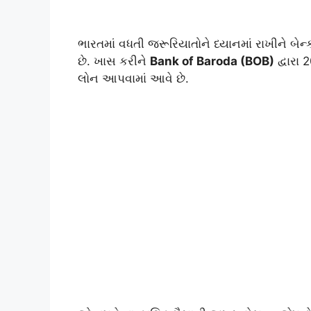
ભારતમાં વધતી જરૂરિયાતોને ધ્યાનમાં રાખીને બે
છે. ખાસ કરીને
Bank of Baroda (BOB)
દ્વારા
લોન આપવામાં આવે છે.