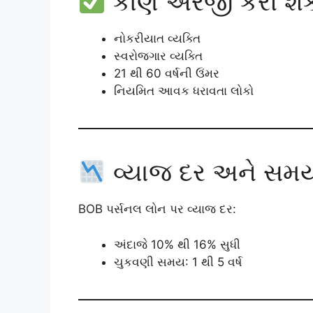
કોણ અરજી કરી શક
નોકરીયાત વ્યક્તિ
સ્વરોજગાર વ્યક્તિ
21 થી 60 વર્ષની ઉંમર
નિયમિત આવક ધરાવતા લોકો
વ્યાજ દર અને સમ
BOB પર્સનલ લોન પર વ્યાજ દર:
અંદાજે 10% થી 16% સુધી
ચુકવણી સમય: 1 થી 5 વર્ષ