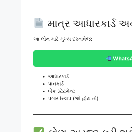
માત્ર આધારકાર્ડ અન
આ લોન માટે મુખ્ય દસ્તાવેજ:
WhatsA
આધારકાર્ડ
પાનકાર્ડ
બેંક સ્ટેટમેન્ટ
પગાર સ્લિપ (જો હોય તો)