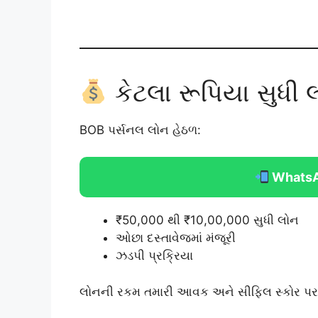
કેટલા રૂપિયા સુધી 
BOB પર્સનલ લોન હેઠળ:
WhatsA
₹50,000 થી ₹10,00,000 સુધી લોન
ઓછા દસ્તાવેજમાં મંજૂરી
ઝડપી પ્રક્રિયા
લોનની રકમ તમારી આવક અને સીફિલ સ્કોર પર