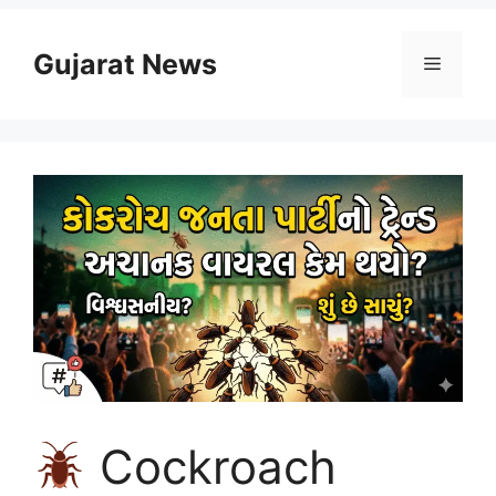
Skip
to
Gujarat News
Menu
content
Cockroach