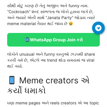
સૌથી મોટું કારણ છે તેનું અજીબ અને funny નામ.
“Cockroach” શબ્દ સાંભળતા જ લોકો હસવા લાગે છે,
અને જ્યારે એની સાથે “Janata Party” જોડાય ત્યારે
meme material તૈયાર થઈ જાય છે
WhatsApp Group Join કરો
લોકોને unusual અને funny વસ્તુઓ ઝડપથી share
કરવી ગમે છે, એટલે આ trend થોડા સમયમાં જ viral
થઈ ગયો.
Meme creators એ
કર્યો ધમાકો
ઘણા meme pages અને reels creators એ આ topic