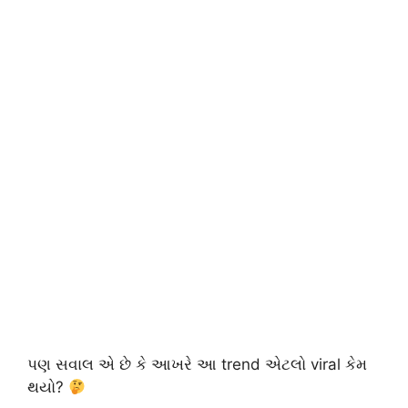
પણ સવાલ એ છે કે આખરે આ trend એટલો viral કેમ
થયો?