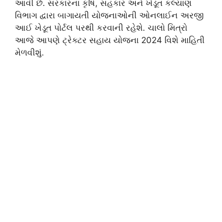
આવી છે. સરકારના કૃષિ, સહકાર અને ખેડૂત કલ્યાણ
વિભાગ દ્વારા બાગાયતી યોજનાઓની ઓનલાઈન અરજી
આઈ ખેડૂત પોર્ટલ પરથી કરવાની રહેશે. ચાલો મિત્રો
આજે આપણે ટ્રેક્ટર સહાય યોજના 2024 વિશે માહિતી
મેળવીશું.