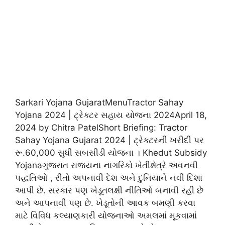
Sarkari Yojana GujaratMenuTractor Sahay
Yojana 2024 | ટ્રેક્ટર સહાય યોજના 2024April 18,
2024 by Chitra PatelShort Briefing: Tractor
Sahay Yojana Gujarat 2024 | ટ્રેક્ટરની ખરીદી પર
રૂ.60,000 સુધી સબસીડી યોજના । Khedut Subsidy
Yojanaગુજરાત રાજ્યના નાગરિકો ખેતીક્ષેત્રે અવનવી
પદ્ધતિઓ , રીતો અપનાવી દેશ અને દુનિયાને નવી દિશા
આપી છે. સરકાર પણ ખેડૂતલક્ષી નીતિઓ બનાવી રહી છે
અને આપનાવી પણ છે. ખેડૂતોની આવક બમણી કરવા
માટે વિવિધ કલ્યાણકારી યોજનાઓ અમલમાં મૂકવામાં