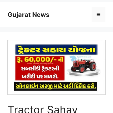
Skip
to
Gujarat News
Menu
content
Tractor Sahay