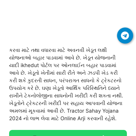
કરવા માટે તથા વધારવા માટે અવનવી ખેડૂત લક્ષી
યોજનાઓ બહાર પાડવામાં આવે છે. ખેડૂત યોજનાની
યાદી ikhedut પોર્ટલ પર ઓનલાઈન બહાર પાડવામાં
આવે છે. ખેડૂતો ખેતીમાં સારી રીતે અને ઝડપી ખેડ કરી
કરી શકે કુદરતી સાધન, પરંપરાગત સાધનો કે ટ્રેકટરનો
ઉપયોગ કરે છે. ઘણા ખેડૂતો આર્થિક પરિસ્થિતિને ધ્યાને
રાખીને ટેકનોલોજીના સાધનોની ખરીદી કરી શકતા નથી.
ખેડૂતોને ટ્રેકટરની ખરીદી પર સહાય આપવાની યોજના
અમલમાં મૂકવામાં આવી છે. Tractor Sahay Yojana
2024 નો લાભ લેવા માટે Online Arji કરવાની રહેશે.